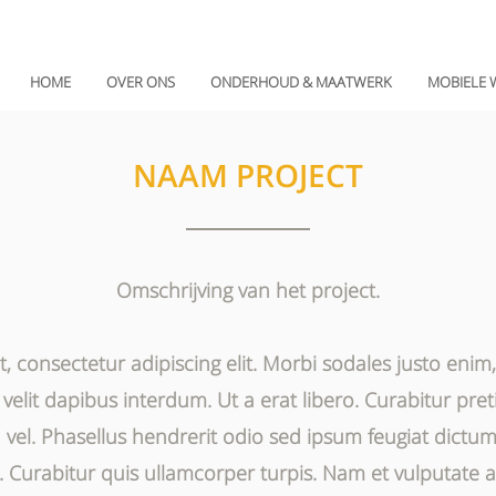
HOME
OVER ONS
ONDERHOUD & MAATWERK
MOBIELE 
NAAM PROJECT
Omschrijving van het project.
, consectetur adipiscing elit. Morbi sodales justo eni
elit dapibus interdum. Ut a erat libero. Curabitur pretiu
la vel. Phasellus hendrerit odio sed ipsum feugiat dictu
s. Curabitur quis ullamcorper turpis. Nam et vulputate 