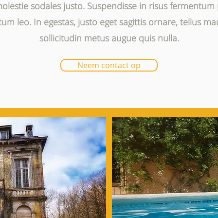
 molestie sodales justo. Suspendisse in risus fermentum
m leo. In egestas, justo eget sagittis ornare, tellus ma
sollicitudin metus augue quis nulla.
Neem contact op